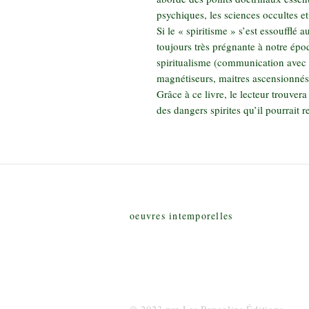
psychiques, les sciences occultes et 
Si le « spiritisme » s’est essoufflé
toujours très prégnante à notre époq
spiritualisme (communication avec l
magnétiseurs, maitres ascensionnés
Grâce à ce livre, le lecteur trouve
des dangers spirites qu’il pourrait 
LES PANGOLINS ÉDITIONS
oeuvres intemporelles
lespangolinseditions@gmail.com