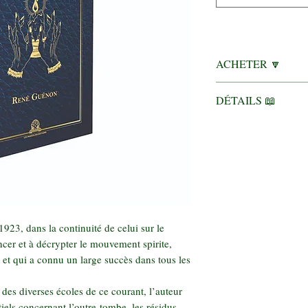
ACHETER 🔽
Livre relié
DÉTAILS 📖
Livre broché
Kindle
Format : 15,24 x
414 pages
23, dans la continuité de celui sur le
er et à décrypter le mouvement spirite,
et qui a connu un large succès dans tous les
e des diverses écoles de ce courant, l’auteur
iels concernant l’outre-tombe, les résidus